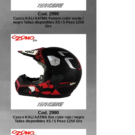
Cod. 2990
Casco KALI AATMA Pattern color verde /
negro Tallas disponibles XS / S Peso 1250
Grs
Cod. 2990
Casco KALI AATMA Rat color rojo / negro
Tallas disponibles XS / S Peso 1250 Grs