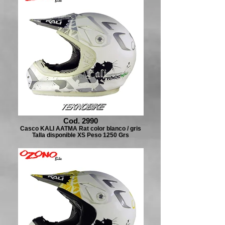
Cod. 2990
Casco KALI AATMA Rat color blanco / gris
Talla disponible XS Peso 1250 Grs