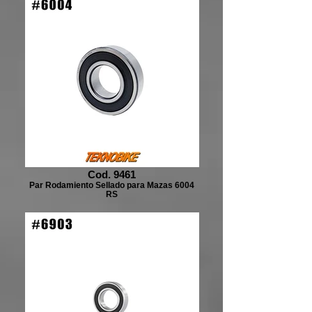
Cod. 9461
Par Rodamiento Sellado para Mazas 6004
RS