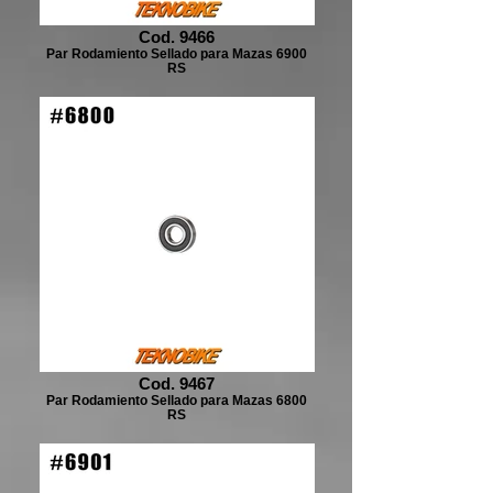
Cod. 9466
Par Rodamiento Sellado para Mazas 6900
RS
Cod. 9467
Par Rodamiento Sellado para Mazas 6800
RS