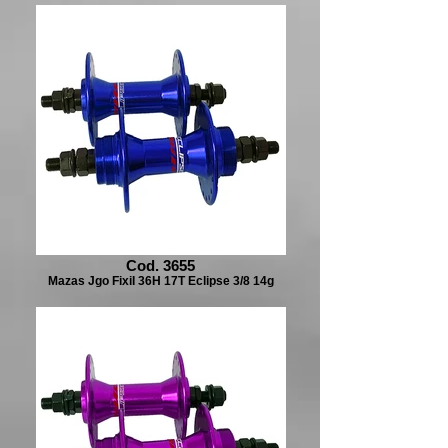
Cod. 3655
Mazas Jgo FixiI 36H 17T Eclipse 3/8 14g