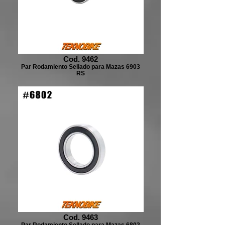
Cod. 9462
Par Rodamiento Sellado para Mazas 6903
RS
Cod. 9463
Par Rodamiento Sellado para Mazas 6802