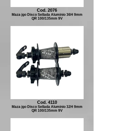
Cod. 2076
Maza jgo Disco Sellada Aluminio 36H 9mm
QR 100/135mm 9V
Cod. 4110
Maza jgo Disco Sellada Aluminio 32H 9mm
QR 100/135mm 9V