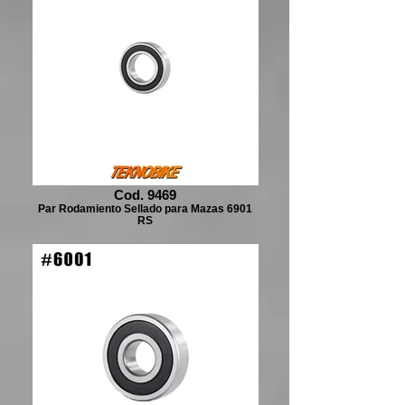
Cod. 9469
Par Rodamiento Sellado para Mazas 6901
RS