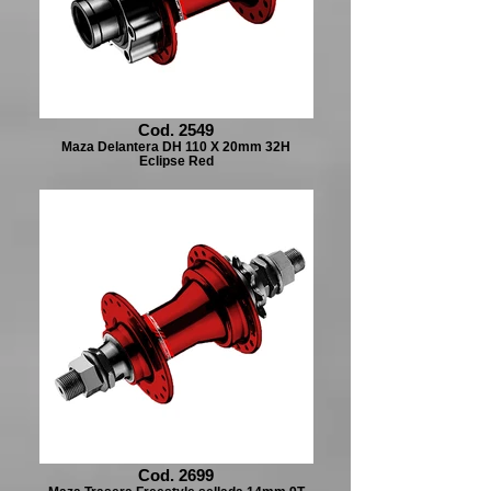
Cod. 2549
Maza Delantera DH 110 X 20mm 32H
Eclipse Red
Cod. 2699