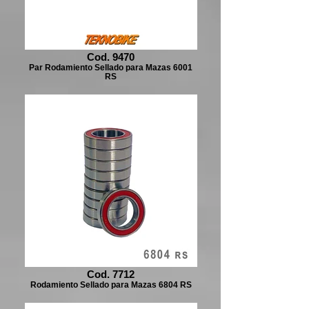
Cod. 9470
Par Rodamiento Sellado para Mazas 6001
RS
Cod. 7712
Rodamiento Sellado para Mazas 6804 RS