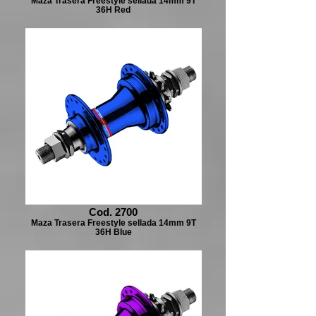
Maza Trasera Freestyle sellada 14mm 9T
36H Red
Cod. 2700
Maza Trasera Freestyle sellada 14mm 9T
36H Blue