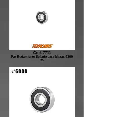
Cod. 7711
Par Rodamiento Sellado para Mazas 6200
RS