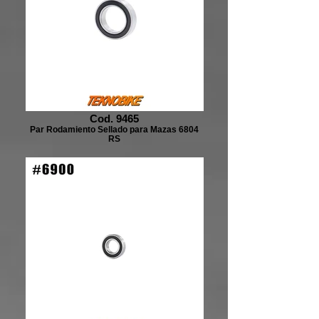
Cod. 9465
Par Rodamiento Sellado para Mazas 6804
RS