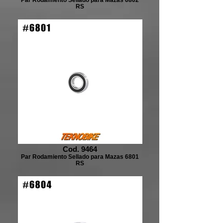
RS
Cod. 9464
Par Rodamiento Sellado para Mazas 6801
RS