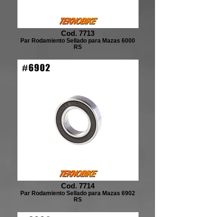
Cod. 7713
Par Rodamiento Sellado para Mazas 6000
RS
Cod. 7714
Par Rodamiento Sellado para Mazas 6902
RS