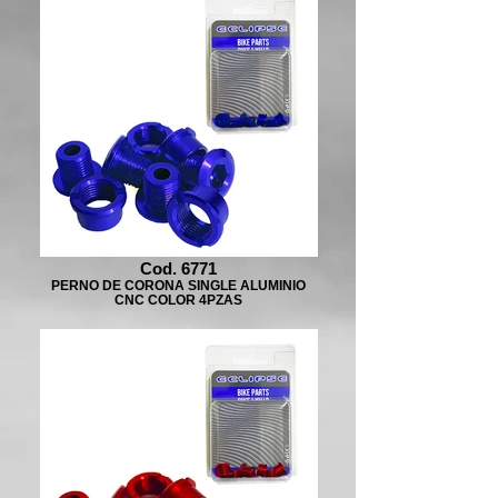
Cod. 6771
PERNO DE CORONA SINGLE ALUMINIO
CNC COLOR 4PZAS