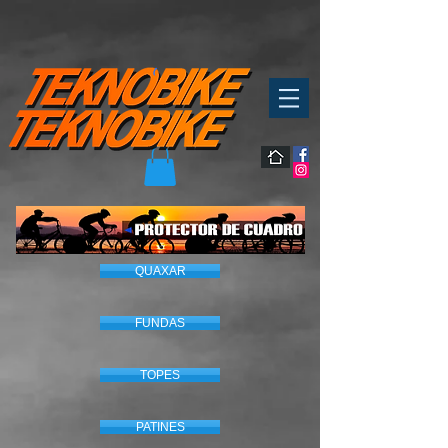
QUAXAR
FUNDAS
TOPES
PATINES