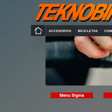
ACCESORIOS
BICICLETAS
COM
Menu Sigma