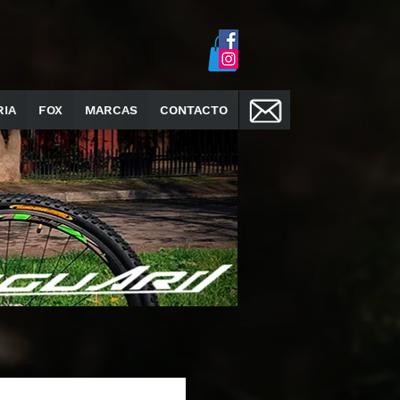
IA
FOX
MARCAS
CONTACTO